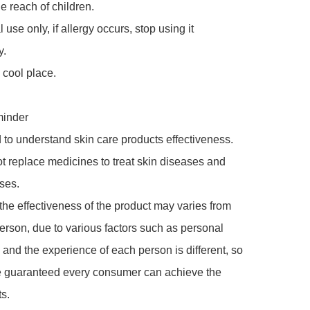
 reach of children. 

 use only, if allergy occurs, stop using it 
 

 cool place. 

inder

 to understand skin care products effectiveness. 

 replace medicines to treat skin diseases and 
es. 

he effectiveness of the product may varies from 
erson, due to various factors such as personal 
y and the experience of each person is different, so 
e guaranteed every consumer can achieve the 