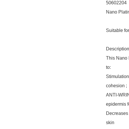
50602204

Nano Plati
Suitable for
Description
This Nano 
to: 

Stimulation
cohesion ; 

ANTI-WRINK
epidermis f
Decreases 
skin
