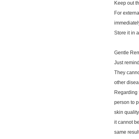
Keep out the
For external
immediately.
Store it in a
Gentle Rem
Just remind
They cannot
other diseas
Regarding t
person to p
skin qualit
it cannot b