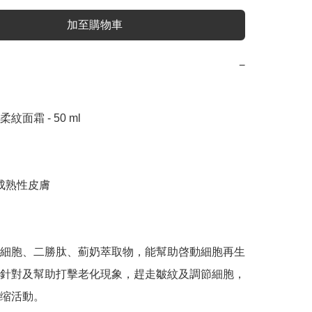
加至購物車
−
面霜 - 50 ml

成熟性皮膚

細胞、二勝肽、薊奶萃取物，能幫助啓動細胞再生
針對及幫助打擊老化現象，趕走皺紋及調節細胞，
缩活動。
