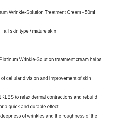
num Wrinkle-Solution Treatment Cream - 50ml 

 : all skin type / mature skin



Platinum Wrinkle-Solution treatment cream helps 
 of cellular division and improvement of skin 
LES to relax dermal contractions and rebuild 
or a quick and durable effect.

deepness of wrinkles and the roughness of the 