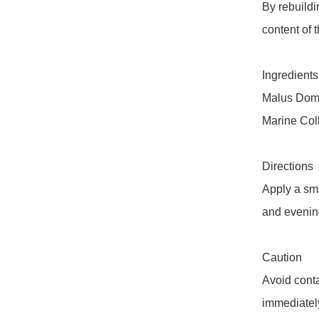
By rebuildi
content of 
Ingredients 
Malus Domes
Marine Coll
Directions 

Apply a sma
and evening
Caution 

Avoid contac
immediately.