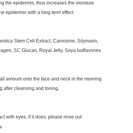
ng the epidermis, thus increases the moisture 
the epidermis with a long term effect



tica Stem Cell Extract, Carnosine, Silymarin, 
agen, SC Glucan, Royal Jelly, Soya Isoflavones

ll amount onto the face and neck in the morning 
 after cleansing and toning,

t with eyes, if it does, please rinse out 
 
