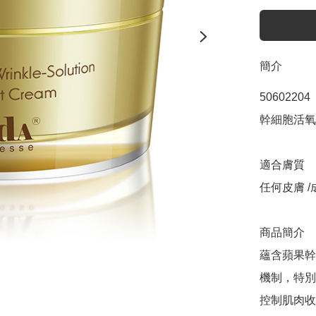
簡介
50602204

幹細胞活氧柔紋
適合膚質

任何皮膚 /
商品簡介

蘊含蘋果幹
機制，特別
控制肌肉收