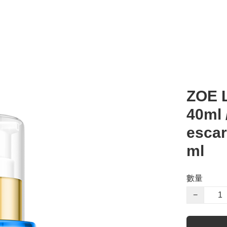
ZOE
40ml 
escar
ml
數量
−