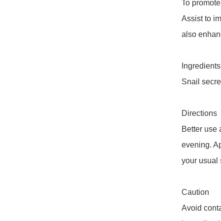
To promote 
Assist to im
also enhance
Ingredients

Snail secret
Directions

Better use 
evening. Ap
your usual 
Caution 

Avoid contac