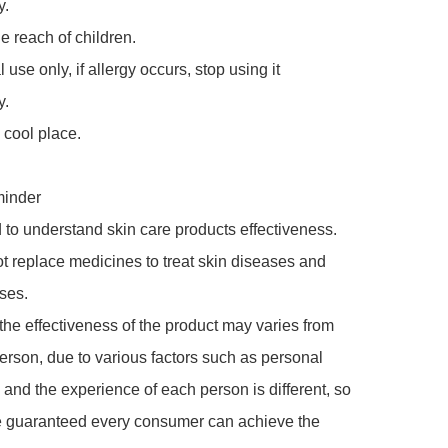
 

 reach of children. 

 use only, if allergy occurs, stop using it 
 

 cool place. 

inder

 to understand skin care products effectiveness. 

 replace medicines to treat skin diseases and 
es. 

he effectiveness of the product may varies from 
erson, due to various factors such as personal 
y and the experience of each person is different, so 
e guaranteed every consumer can achieve the 