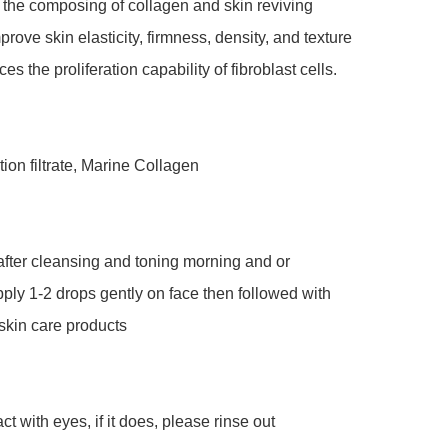
the composing of collagen and skin reviving ​
prove skin elasticity, firmness, density, and texture 
s the proliferation capability of fibroblast cells.

ion filtrate, Marine Collagen

after cleansing and toning morning and or 
ply 1-2 drops gently on face then followed with 
skin care products 

t with eyes, if it does, please rinse out 