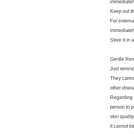
immediately.
Keep out the
For external
immediately.
Store it in a
Gentle Rem
Just remind
They cannot
other diseas
Regarding t
person to p
skin qualit
it cannot b