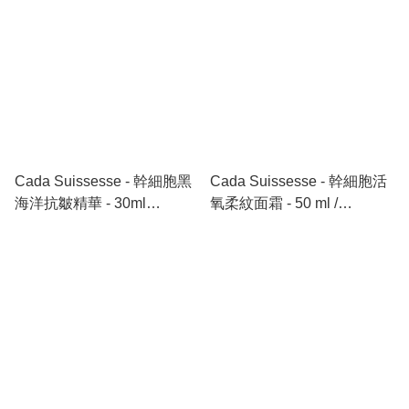
Cada Suissesse - 幹細胞黑
Cada Suissesse - 幹細胞活
海洋抗皺精華 - 30ml
氧柔紋面霜 - 50 ml /
50603126 / Noire diamante
50602204 / Nano Platinum
immédiate wrinklesCaler
Wrinkle-Solution Treatment
Concentrate - 30ml
Cream - 50ml