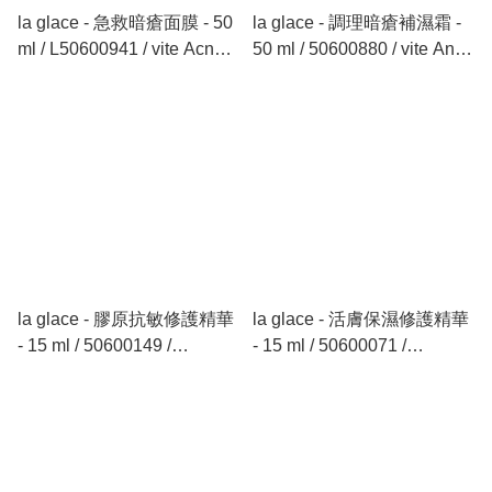
la glace - 急救暗瘡面膜 - 50
la glace - 調理暗瘡補濕霜 -
ml / L50600941 / vite Acne
50 ml / 50600880 / vite Ance
Solution Mask - 50 ml
solutions Cream - 50 ml
la glace - 膠原抗敏修護精華
la glace - 活膚保濕修護精華
- 15 ml / 50600149 /
- 15 ml / 50600071 /
Collagen Sensitive Care
Collagen Moisture Essence
Essence - 15 ml
- 15 ml